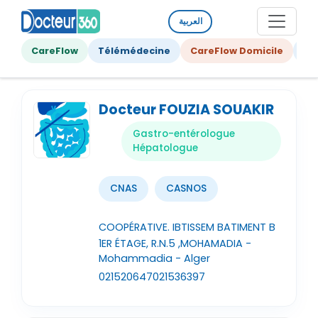
العربية
CareFlow
Télémédecine
CareFlow Domicile
Ge
Docteur FOUZIA SOUAKIR
Gastro-entérologue
Hépatologue
CNAS
CASNOS
COOPÉRATIVE. IBTISSEM BATIMENT B
1ER ÉTAGE, R.N.5 ,MOHAMADIA -
Mohammadia - Alger
021520647
021536397