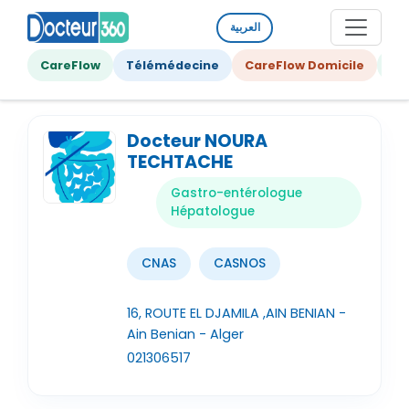
العربية
CareFlow
Télémédecine
CareFlow Domicile
Ge
Docteur NOURA
TECHTACHE
Gastro-entérologue
Hépatologue
CNAS
CASNOS
16, ROUTE EL DJAMILA ,AIN BENIAN -
Ain Benian - Alger
021306517