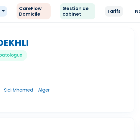
CareFlow
Gestion de
e
Tarifs
N
Domicile
cabinet
DEKHLI
patologue
 - Sidi Mhamed - Alger