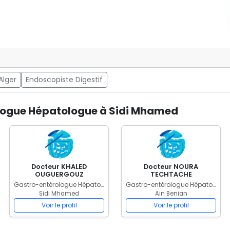
Alger
Endoscopiste Digestif
ologue Hépatologue à Sidi Mhamed
Docteur KHALED
Docteur NOURA
OUGUERGOUZ
TECHTACHE
Gastro-entérologue Hépatologue
Gastro-entérologue Hépatologue
Sidi Mhamed
Ain Benian
Voir le profil
Voir le profil