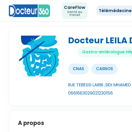
CareFlow
Télémédecin
Santé au
travail
Docteur LEILA 
Gastro-entérologue Hé
CNAS
CASNOS
RUE TEBESSI LARBI ,SIDI MHAMED
0661663029
021230156
A propos