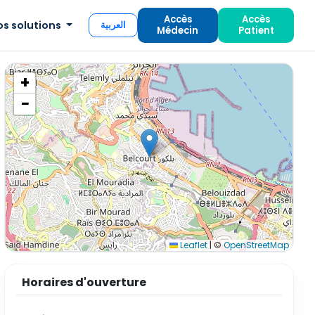
Accès
Accès
os solutions
العربية
Médecin
Patient
+
−
Leaflet
|
©
OpenStreetMap
Horaires d'ouverture