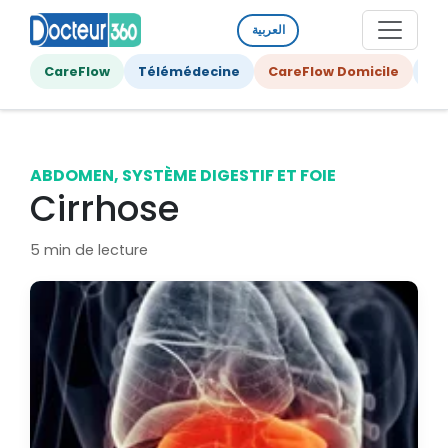
العربية
CareFlow
Télémédecine
CareFlow Domicile
Ge
ABDOMEN, SYSTÈME DIGESTIF ET FOIE
Cirrhose
5 min de lecture