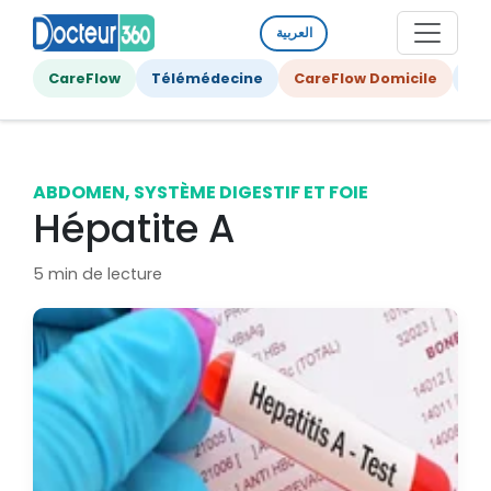
العربية
CareFlow
Télémédecine
CareFlow Domicile
Ge
ABDOMEN, SYSTÈME DIGESTIF ET FOIE
Hépatite A
5 min de lecture