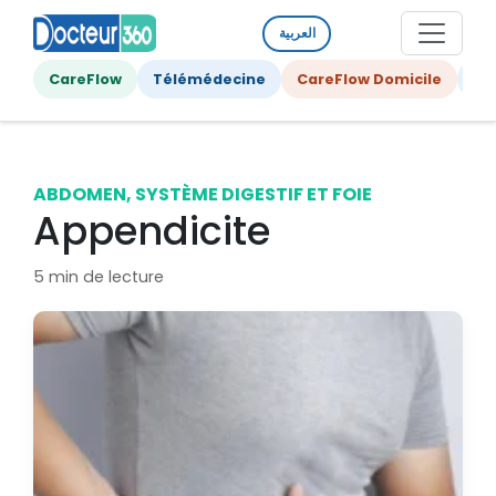
العربية
CareFlow
Télémédecine
CareFlow Domicile
Ge
ABDOMEN, SYSTÈME DIGESTIF ET FOIE
Appendicite
5 min de lecture