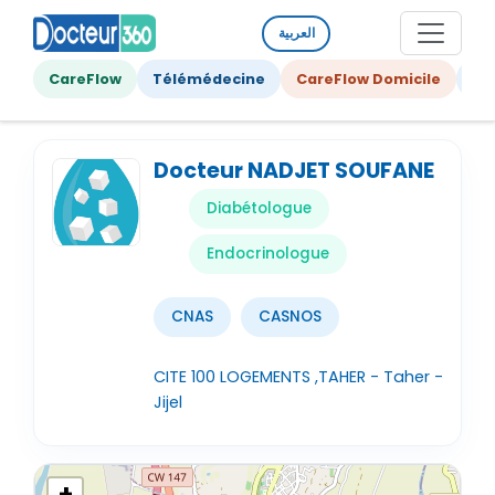
العربية
CareFlow
Télémédecine
CareFlow Domicile
Ge
Docteur NADJET SOUFANE
Diabétologue
Endocrinologue
CNAS
CASNOS
CITE 100 LOGEMENTS ,TAHER - Taher -
Jijel
+