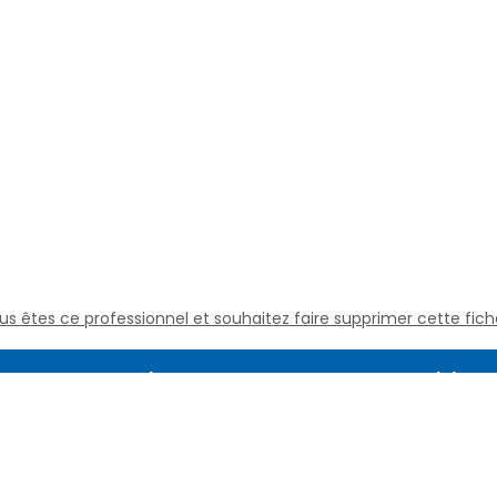
us êtes ce professionnel et souhaitez faire supprimer cette fich
Assistance
Juridique
Culture médicale
Mentions L
Questions fréquentes
Conditions
Nous contacter
Politique d
Qui sommes nous
Définitions