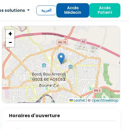
Accès
Accès
os solutions
العربية
Médecin
Patient
+
−
Leaflet
|
©
OpenStreetMap
Horaires d'ouverture