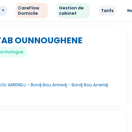
CareFlow
Gestion de
e
Tarifs
N
Domicile
cabinet
TTAB OUNNOUGHENE
crinologue
 ARRERIDJ - Bordj Bou Arriredj - Bordj Bou Arreridj