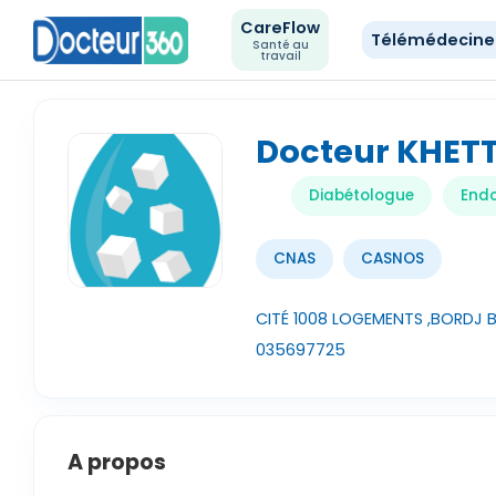
CareFlow
Télémédecin
Santé au
travail
Docteur KHE
Diabétologue
Endo
CNAS
CASNOS
CITÉ 1008 LOGEMENTS ,BORDJ BOU
035697725
A propos