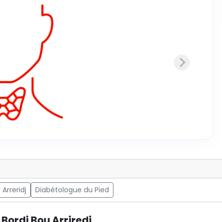
Arreridj
Diabétologue du Pied
Bordj Bou Arriredj