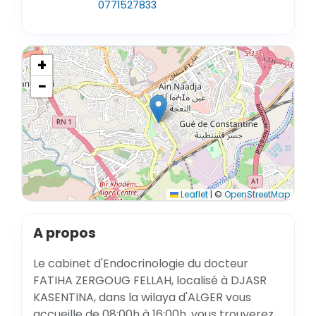
0771527833
+
−
Leaflet
|
©
OpenStreetMap
A propos
Le cabinet d'Endocrinologie du docteur
FATIHA ZERGOUG FELLAH, localisé à DJASR
KASENTINA, dans la wilaya d'ALGER vous
accueille de 08:00h à 16:00h, vous trouverez