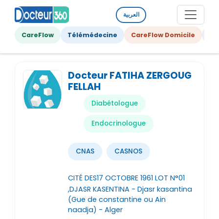
العربية
CareFlow
Télémédecine
CareFlow Domicile
Ge
Docteur FATIHA ZERGOUG
FELLAH
Diabétologue
Endocrinologue
CNAS
CASNOS
CITÉ DES17 OCTOBRE 1961 LOT N°01
,DJASR KASENTINA - Djasr kasantina
(Gue de constantine ou Ain
naadja) - Alger