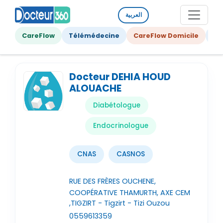
العربية
CareFlow
Télémédecine
CareFlow Domicile
Ge
Docteur DEHIA HOUD
ALOUACHE
Diabétologue
Endocrinologue
CNAS
CASNOS
RUE DES FRÈRES OUCHENE,
COOPÉRATIVE THAMURTH, AXE CEM
,TIGZIRT - Tigzirt - Tizi Ouzou
0559613359