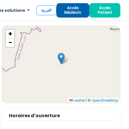
Accès
Accès
os solutions
العربية
Médecin
Patient
+
−
Leaflet
|
©
OpenStreetMap
Horaires d'ouverture