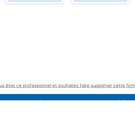
us êtes ce professionnel et souhaitez faire supprimer cette fich
Assistance
Juridique
Culture médicale
Mentions L
Questions fréquentes
Conditions
Nous contacter
Politique d
Qui sommes nous
Définitions