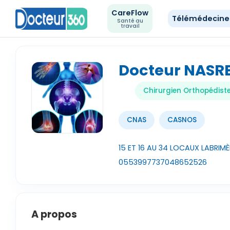
CareFlow
Télémédecin
Santé au
travail
Docteur NASR
Chirurgien Orthopédis
CNAS
CASNOS
15 ET 16 AU 34 LOCAUX LABRIMÈRE
0553997737
048652526
A propos