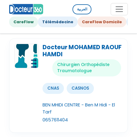
العربية
CareFlow
Télémédecine
CareFlow Domicile
Ge
Docteur MOHAMED RAOUF
HAMDI
Chirurgien Orthopédiste
Traumatologue
CNAS
CASNOS
BEN MHIDI CENTRE - Ben M Hidi - El
Tarf
0657611404