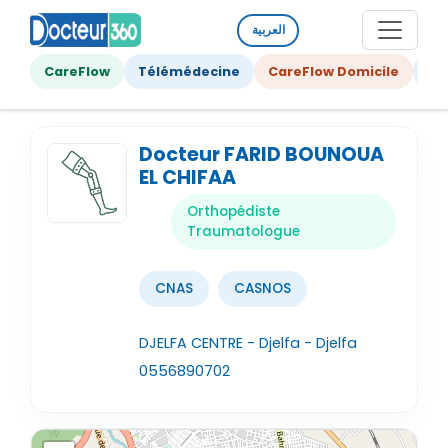
العربية
CareFlow
Télémédecine
CareFlow Domicile
Ge
Docteur FARID BOUNOUA
EL CHIFAA
Orthopédiste
Traumatologue
CNAS
CASNOS
DJELFA CENTRE - Djelfa - Djelfa
0556890702