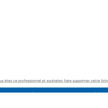
us êtes ce professionnel et souhaitez faire supprimer cette fich
Assistance
Juridique
Culture médicale
Mentions L
Questions fréquentes
Conditions