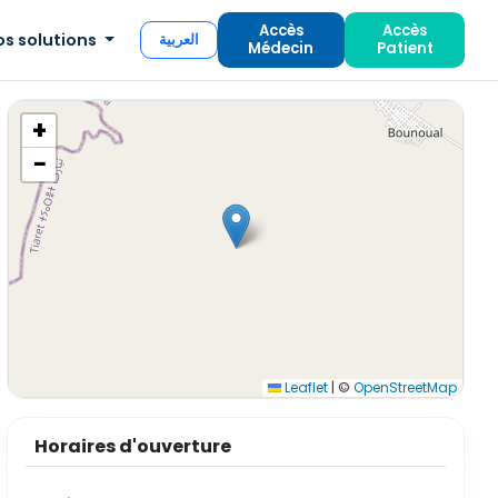
Accès
Accès
os solutions
العربية
Médecin
Patient
+
−
Leaflet
|
©
OpenStreetMap
Horaires d'ouverture