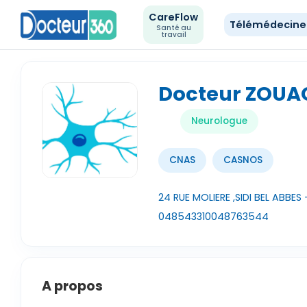
CareFlow
Télémédecin
Santé au
travail
Docteur ZOUAO
Neurologue
CNAS
CASNOS
24 RUE MOLIERE ,SIDI BEL ABBES 
048543310
048763544
A propos