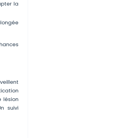
pter la
olongée
chances
eillent
xication
 lésion
n suivi