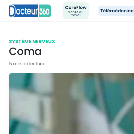
CareFlow
Télémédecin
Santé au
travail
SYSTÈME NERVEUX
Coma
5 min de lecture