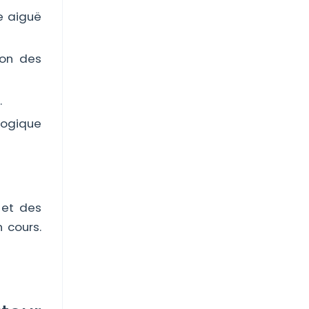
e aiguë
ion des
.
logique
 et des
 cours.