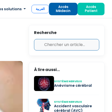
Accès
Accès
os solutions
العربية
Médecin
Patient
Recherche
À lire aussi...
SYSTÈME NERVEUX
Anévrisme cérébral
SYSTÈME NERVEUX
Accident vasculaire
cérébral (AVC)