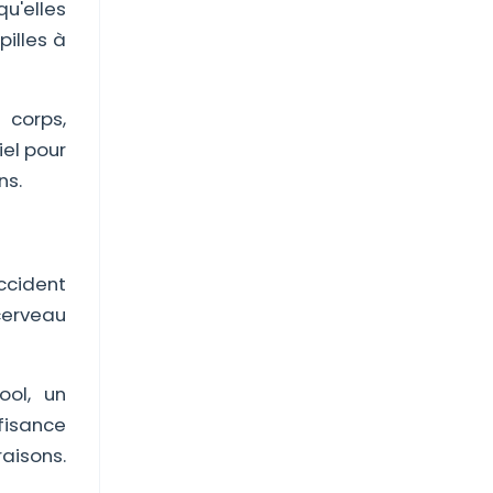
u'elles
pilles à
 corps,
iel pour
ns.
ccident
cerveau
ool, un
fisance
aisons.