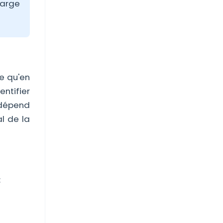
harge
e qu'en
ntifier
l dépend
l de la
: