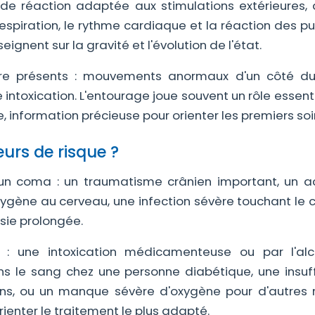
t de réaction adaptée aux stimulations extérieures, q
respiration, le rythme cardiaque et la réaction des pu
seignent sur la gravité et l'évolution de l'état.
tre présents : mouvements anormaux d'un côté du
 intoxication. L'entourage joue souvent un rôle essent
, information précieuse pour orienter les premiers soi
eurs de risque ?
n coma : un traumatisme crânien important, un a
ygène au cerveau, une infection sévère touchant le 
psie prolongée.
 : une intoxication médicamenteuse ou par l'alc
ns le sang chez une personne diabétique, une insuf
ns, ou un manque sévère d'oxygène pour d'autres r
rienter le traitement le plus adapté.