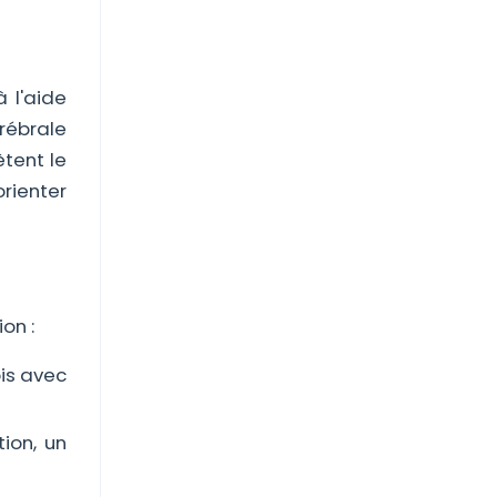
 l'aide
érébrale
tent le
rienter
on :
ois avec
ion, un