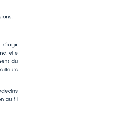
ions.
 réagir
d, elle
ment du
ailleurs
édecins
n au fil