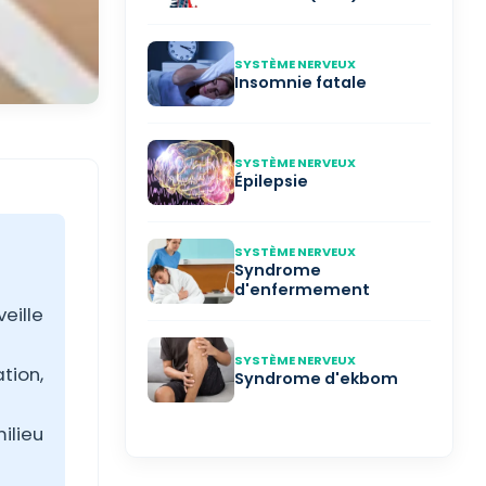
SYSTÈME NERVEUX
Insomnie fatale
SYSTÈME NERVEUX
Épilepsie
SYSTÈME NERVEUX
Syndrome
d'enfermement
eille
SYSTÈME NERVEUX
tion,
Syndrome d'ekbom
ilieu