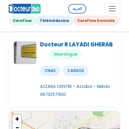
العربية
CareFlow
Télémédecine
CareFlow Domicile
Ge
Docteur R LAYADI GHERAB
Neurologue
CNAS
CASNOS
AZZABA CENTRE - Azzaba - Skikda
0673257900
+
−