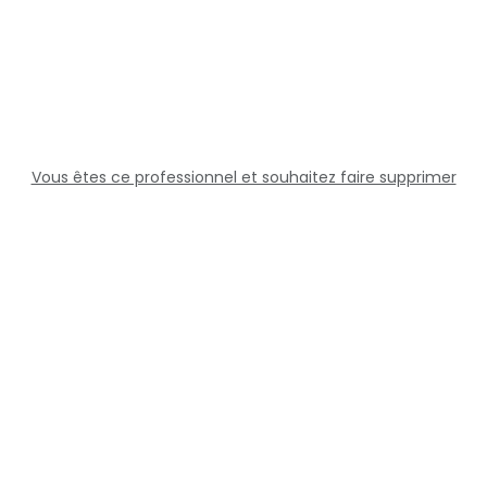
Vous êtes ce professionnel et souhaitez faire supprimer
cette fiche ?
Solutions
Professionnels
Assistance
Juridique
Réseaux sociaux
Docteur360 © 2026 Tous droits réservés