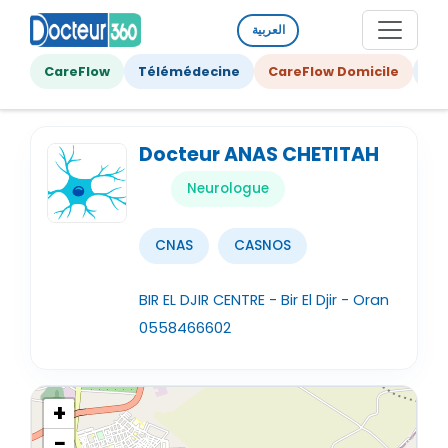
العربية
CareFlow
Télémédecine
CareFlow Domicile
Ge
Docteur ANAS CHETITAH
Neurologue
CNAS
CASNOS
BIR EL DJIR CENTRE - Bir El Djir - Oran
0558466602
+
−