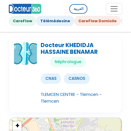
العربية
CareFlow
Télémédecine
CareFlow Domicile
Ge
Docteur KHEDIDJA
HASSAINE BENAMAR
Néphrologue
CNAS
CASNOS
TLEMCEN CENTRE - Tlemcen -
Tlemcen
+