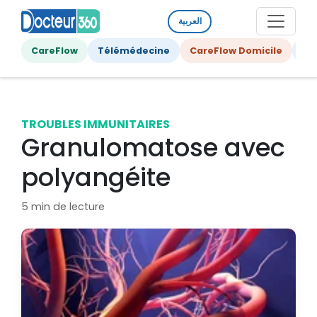
العربية
CareFlow
Télémédecine
CareFlow Domicile
Ge
TROUBLES IMMUNITAIRES
Granulomatose avec
polyangéite
5 min de lecture