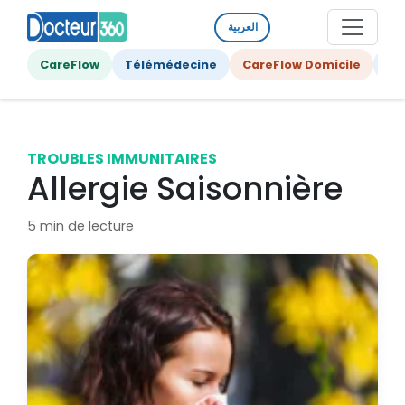
العربية
CareFlow
Télémédecine
CareFlow Domicile
Ge
TROUBLES IMMUNITAIRES
Allergie Saisonnière
5 min de lecture