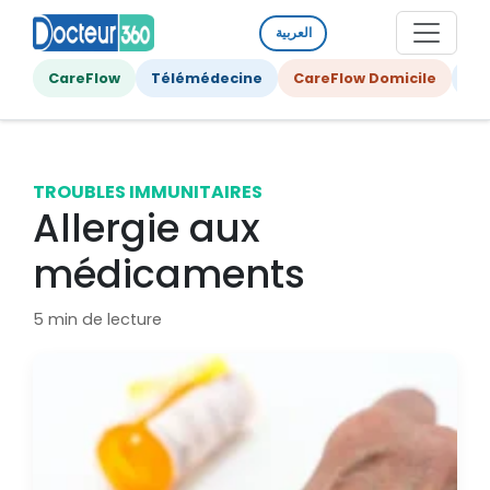
العربية
CareFlow
Télémédecine
CareFlow Domicile
Ge
TROUBLES IMMUNITAIRES
Allergie aux
médicaments
5 min de lecture