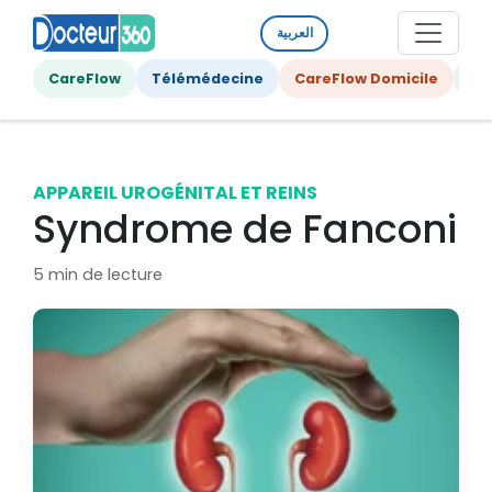
العربية
CareFlow
Télémédecine
CareFlow Domicile
Ge
APPAREIL UROGÉNITAL ET REINS
Syndrome de Fanconi
5 min de lecture