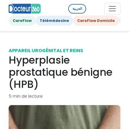
العربية
CareFlow
Télémédecine
CareFlow Domicile
Ge
APPAREIL UROGÉNITAL ET REINS
Hyperplasie
prostatique bénigne
(HPB)
5 min de lecture