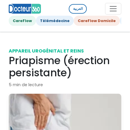
العربية
CareFlow
Télémédecine
CareFlow Domicile
Ge
APPAREIL UROGÉNITAL ET REINS
Priapisme (érection
persistante)
5 min de lecture