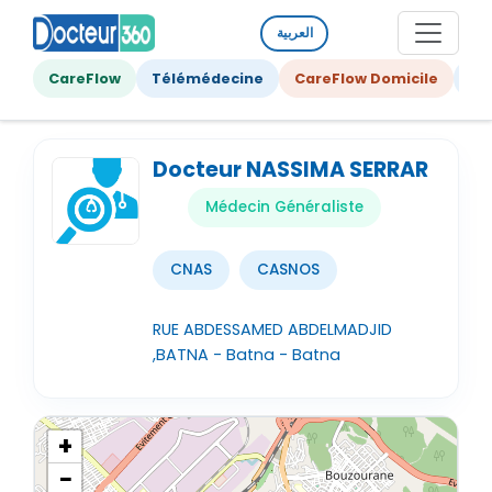
العربية
CareFlow
Télémédecine
CareFlow Domicile
Ge
Docteur NASSIMA SERRAR
Médecin Généraliste
CNAS
CASNOS
RUE ABDESSAMED ABDELMADJID
,BATNA - Batna - Batna
+
−