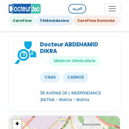
العربية
CareFlow
Télémédecine
CareFlow Domicile
Ge
Docteur ABDEHAMID
DIKRA
Médecin Généraliste
CNAS
CASNOS
36 AVENUE DE L INDEPENDANCE
,BATNA - Batna - Batna
+