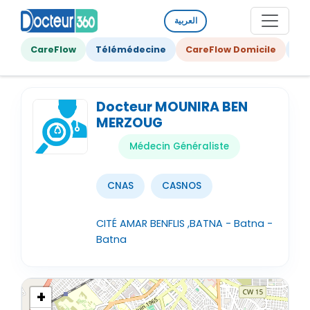
العربية
CareFlow
Télémédecine
CareFlow Domicile
Ge
Docteur MOUNIRA BEN
MERZOUG
Médecin Généraliste
CNAS
CASNOS
CITÉ AMAR BENFLIS ,BATNA - Batna -
Batna
+