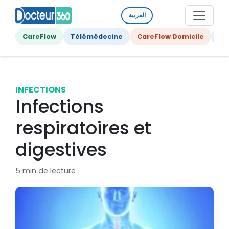
العربية
CareFlow
Télémédecine
CareFlow Domicile
Ge
INFECTIONS
Infections
respiratoires et
digestives
5 min de lecture