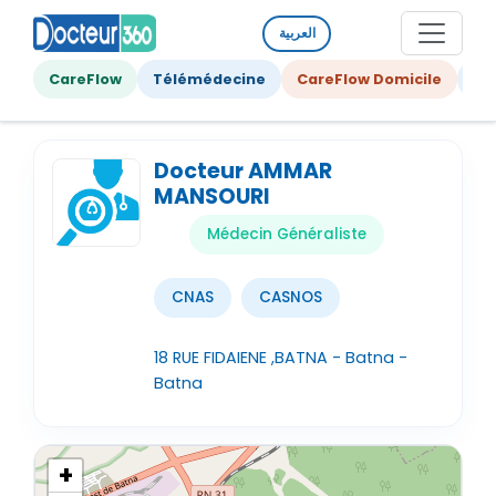
العربية
CareFlow
Télémédecine
CareFlow Domicile
Ge
Docteur AMMAR
MANSOURI
Médecin Généraliste
CNAS
CASNOS
18 RUE FIDAIENE ,BATNA - Batna -
Batna
+