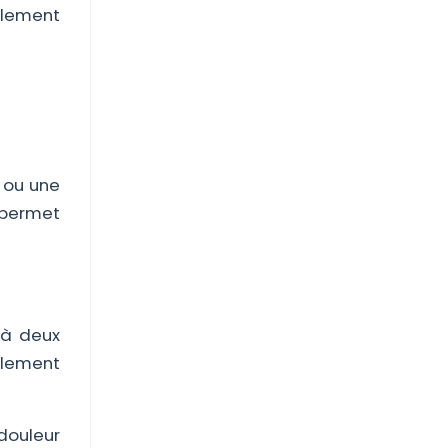
nflement
e ou une
 permet
 à deux
llement
 douleur