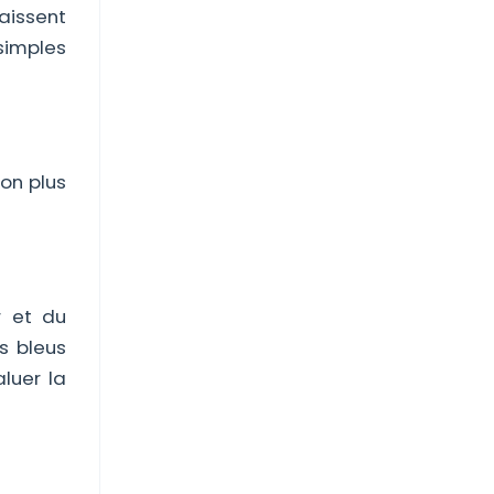
raissent
 simples
ion plus
r et du
s bleus
luer la