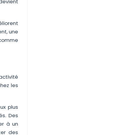
devient
éliorent
nt, une
 (comme
activité
chez les
ux plus
tés. Des
er à un
ter des