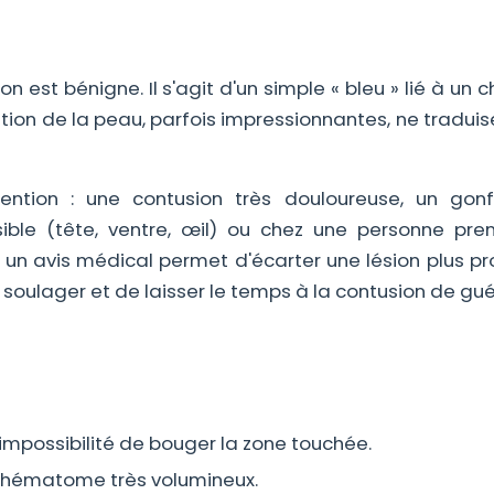
est bénigne. Il s'agit d'un simple « bleu » lié à un c
ation de la peau, parfois impressionnantes, ne tradui
ttention : une contusion très douloureuse, un gon
ible (tête, ventre, œil) ou chez une personne pre
s, un avis médical permet d'écarter une lésion plus p
e soulager et de laisser le temps à la contusion de guér
'impossibilité de bouger la zone touchée.
n hématome très volumineux.