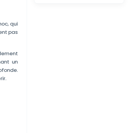
hoc, qui
sent pas
flement
nant un
rofonde.
ir.