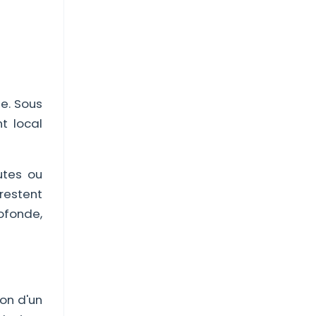
te. Sous
t local
utes ou
 restent
ofonde,
ion d'un