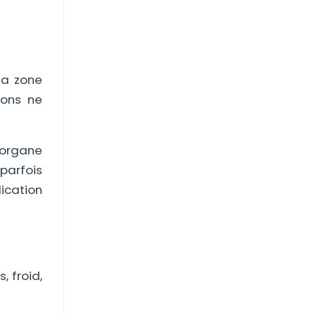
 la zone
ions ne
 organe
parfois
lication
 froid,