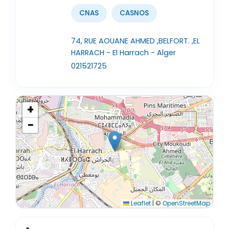
CNAS
CASNOS
74, RUE AOUANE AHMED ,BELFORT. ,EL
HARRACH - El Harrach - Alger
021521725
+
−
Leaflet
|
©
OpenStreetMap