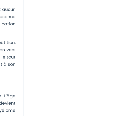
t aucun
absence
cation
tition,
on vers
lle tout
t à son
. L'âge
 devient
myélome