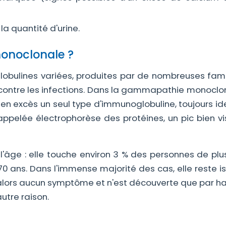
a quantité d'urine.
onoclonale ?
bulines variées, produites par de nombreuses fami
contre les infections. Dans la gammapathie monoclon
en excès un seul type d'immunoglobuline, toujours id
ppelée électrophorèse des protéines, un pic bien vis
'âge : elle touche environ 3 % des personnes de plu
0 ans. Dans l'immense majorité des cas, elle reste i
e alors aucun symptôme et n'est découverte que par h
utre raison.