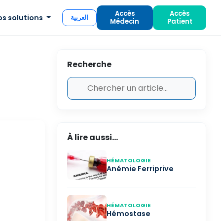
Accès
Accès
os solutions
العربية
Médecin
Patient
Recherche
À lire aussi...
HÉMATOLOGIE
Anémie Ferriprive
HÉMATOLOGIE
Hémostase