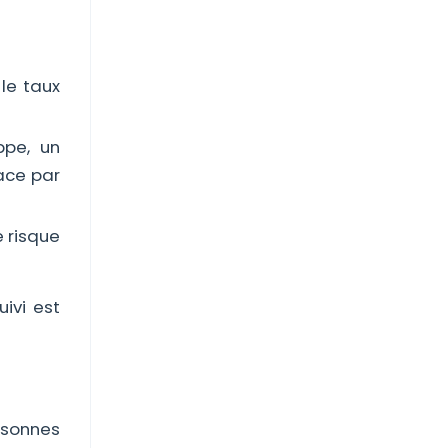
le taux
pe, un
ace par
e risque
ivi est
rsonnes