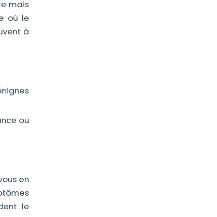
ste mais
e où le
ouvent à
bénignes
lance ou
 vous en
mptômes
dent le