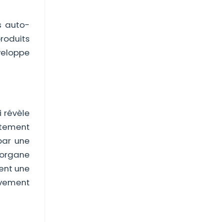
s auto-
roduits
veloppe
 révèle
ctement
par une
 organe
ent une
èvement