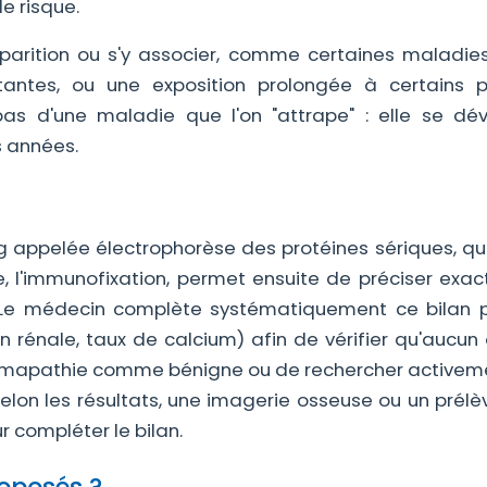
e risque.
pparition ou s'y associer, comme certaines maladie
tantes, ou une exposition prolongée à certains p
 pas d'une maladie que l'on "attrape" : elle se dé
s années.
 appelée électrophorèse des protéines sériques, qui
 l'immunofixation, permet ensuite de préciser exa
 Le médecin complète systématiquement ce bilan 
n rénale, taux de calcium) afin de vérifier qu'aucun
gammapathie comme bénigne ou de rechercher activem
on les résultats, une imagerie osseuse ou un prél
 compléter le bilan.