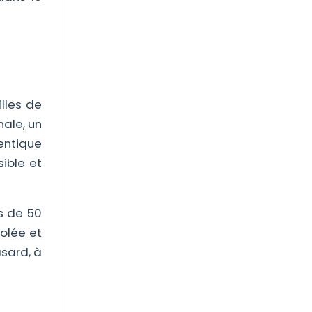
lles de
ale, un
entique
ible et
s de 50
solée et
asard, à