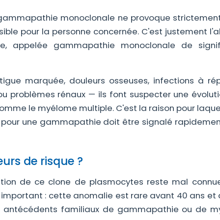
la gammapathie monoclonale ne provoque strictemen
isible pour la personne concernée. C'est justement l'
e, appelée gammapathie monoclonale de signifi
gue marquée, douleurs osseuses, infections à répé
 problèmes rénaux — ils font suspecter une évoluti
omme le myélome multiple. C'est la raison pour laque
 pour une gammapathie doit être signalé rapidemen
eurs de risque ?
ation de ce clone de plasmocytes reste mal connue
s important : cette anomalie est rare avant 40 ans et
Des antécédents familiaux de gammapathie ou de 