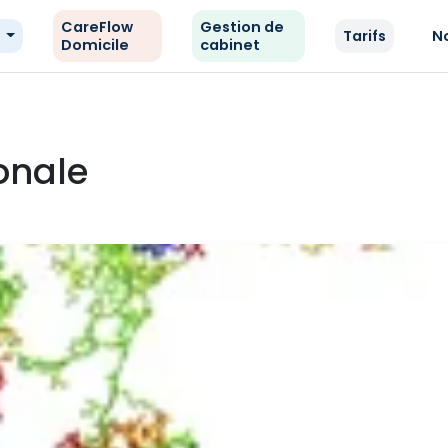
CareFlow
Gestion de
e
Tarifs
N
Domicile
cabinet
onale