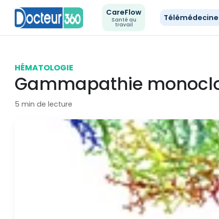
CareFlow
Télémédecin
Santé au
travail
HÉMATOLOGIE
Gammapathie monocl
5 min de lecture