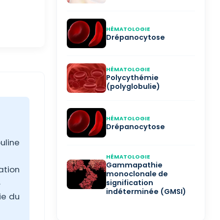
HÉMATOLOGIE
Drépanocytose
HÉMATOLOGIE
Polycythémie
(polyglobulie)
HÉMATOLOGIE
Drépanocytose
uline
HÉMATOLOGIE
Gammapathie
ation
monoclonale de
.
signification
indéterminée (GMSI)
ie du