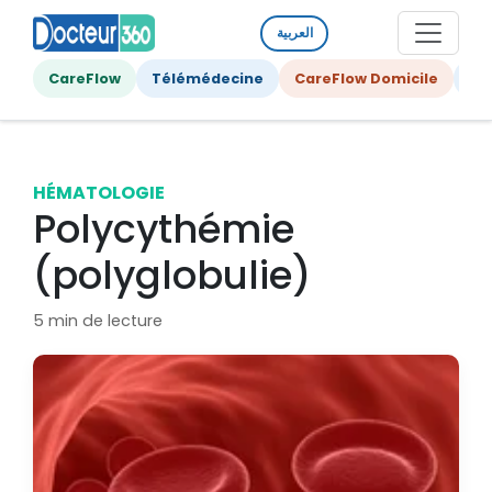
العربية
CareFlow
Télémédecine
CareFlow Domicile
Ge
HÉMATOLOGIE
Polycythémie
(polyglobulie)
5 min de lecture