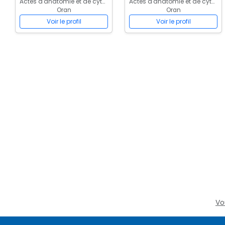
Actes d'anatomie et de cytologie pathologiques
Actes d'anatomie et de cytologie pathologiques
Oran
Oran
Voir le profil
Voir le profil
Vo