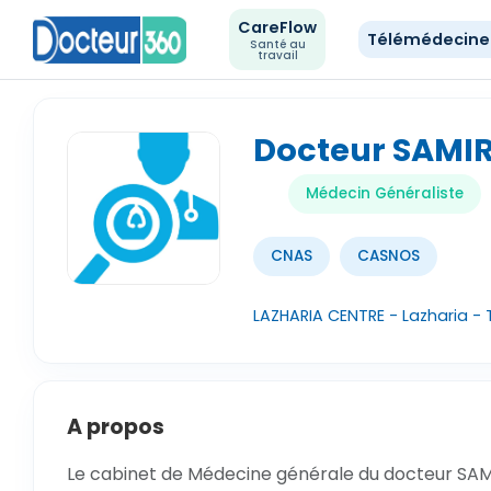
CareFlow
Télémédecin
Santé au
travail
Docteur SAMIR
Médecin Généraliste
CNAS
CASNOS
LAZHARIA CENTRE - Lazharia - 
A propos
Le cabinet de Médecine générale du docteur SAMIR