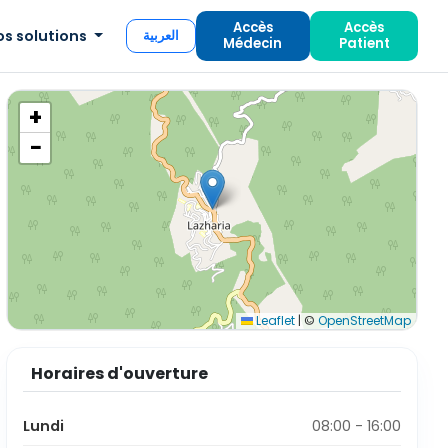
Accès
Accès
os solutions
العربية
Médecin
Patient
+
−
Leaflet
|
©
OpenStreetMap
Horaires d'ouverture
Lundi
08:00 - 16:00