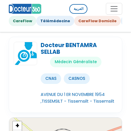
العربية
CareFlow
Télémédecine
CareFlow Domicile
Ge
Docteur BENTAMRA
SELLAB
Médecin Généraliste
CNAS
CASNOS
AVENUE DU 1 ER NOVEMBRE 1954
,TISSEMSILT - Tissemsilt - Tissemsilt
+