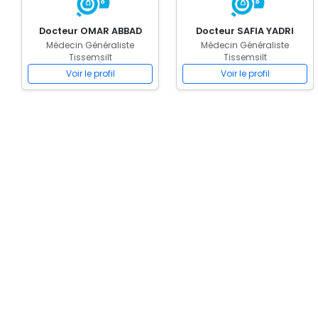
Docteur OMAR ABBAD
Docteur SAFIA YADRI
Médecin Généraliste
Médecin Généraliste
Tissemsilt
Tissemsilt
Voir le profil
Voir le profil