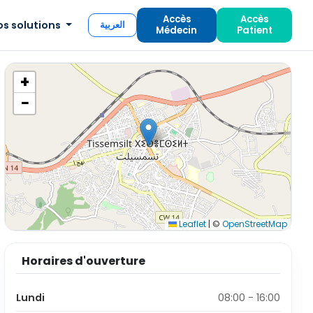
Accès
Accès
os solutions
العربية
Médecin
Patient
+
−
Leaflet
|
©
OpenStreetMap
Horaires d'ouverture
Lundi
08:00 - 16:00