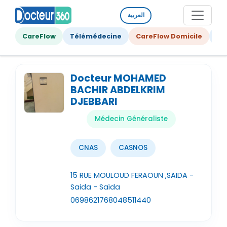
العربية
CareFlow
Télémédecine
CareFlow Domicile
Ge
Docteur MOHAMED
BACHIR ABDELKRIM
DJEBBARI
Médecin Généraliste
CNAS
CASNOS
15 RUE MOULOUD FERAOUN ,SAIDA -
Saida - Saïda
0698621768
048511440