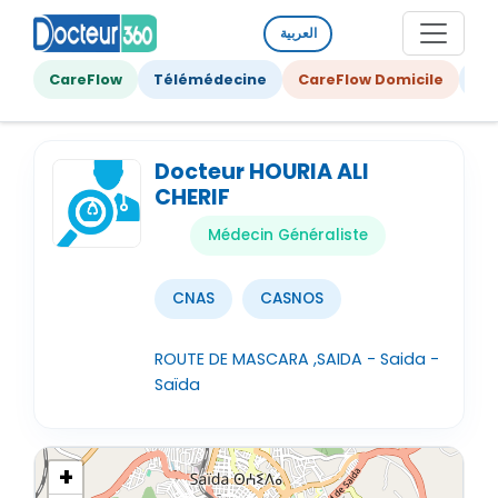
العربية
CareFlow
Télémédecine
CareFlow Domicile
Ge
Docteur HOURIA ALI
CHERIF
Médecin Généraliste
CNAS
CASNOS
ROUTE DE MASCARA ,SAIDA - Saida -
Saïda
+