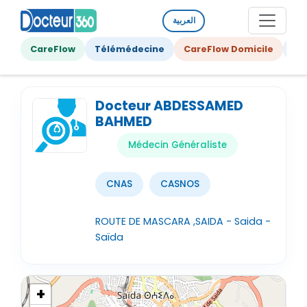
العربية
CareFlow
Télémédecine
CareFlow Domicile
Ge
Docteur ABDESSAMED
BAHMED
Médecin Généraliste
CNAS
CASNOS
ROUTE DE MASCARA ,SAIDA - Saida -
Saïda
+