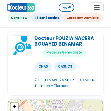
العربية
CareFlow
Télémédecine
CareFlow Domicile
Ge
Docteur FOUZIA NACERA
BOUAYED BENAMAR
Médecin Généraliste
CNAS
CASNOS
21 BOULEVARD 24 METRES ,TLEMCEN -
Tlemcen - Tlemcen
+