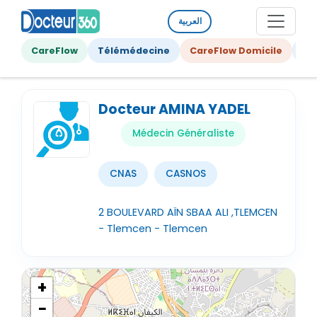
العربية
CareFlow
Télémédecine
CareFlow Domicile
Ge
Docteur AMINA YADEL
Médecin Généraliste
CNAS
CASNOS
2 BOULEVARD AÏN SBAA ALI ,TLEMCEN
- Tlemcen - Tlemcen
+
−