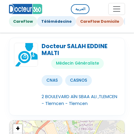
العربية
CareFlow
Télémédecine
CareFlow Domicile
Ge
Docteur SALAH EDDINE
MALTI
Médecin Généraliste
CNAS
CASNOS
2 BOULEVARD AÏN SBAA ALI ,TLEMCEN
- Tlemcen - Tlemcen
+