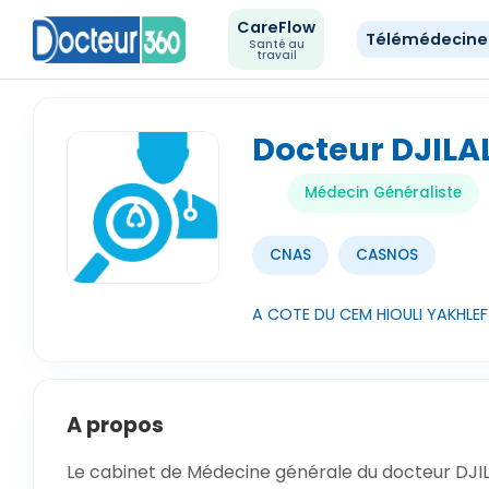
CareFlow
Télémédecin
Santé au
travail
Docteur DJILA
Médecin Généraliste
CNAS
CASNOS
A COTE DU CEM HIOULI YAKHLE
A propos
Le cabinet de Médecine générale du docteur DJILA