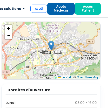
Accès
Accès
os solutions
العربية
Médecin
Patient
+
−
Leaflet
|
©
OpenStreetMap
Horaires d'ouverture
Lundi
08:00 - 16:00