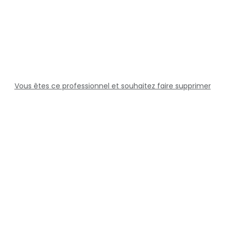
Vous êtes ce professionnel et souhaitez faire supprimer
cette fiche ?
Solutions
Professionnels
Assistance
Juridique
Réseaux sociaux
Docteur360 © 2026 Tous droits réservés