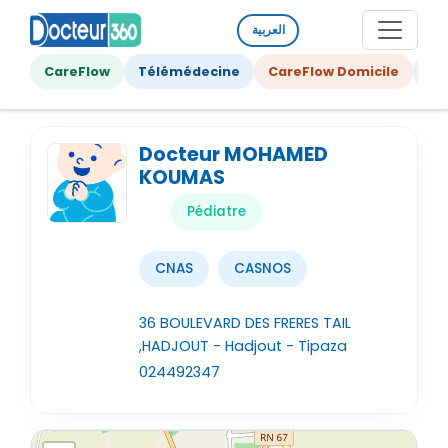
العربية
CareFlow
Télémédecine
CareFlow Domicile
Ge
Docteur MOHAMED
KOUMAS
Pédiatre
CNAS
CASNOS
36 BOULEVARD DES FRERES TAIL
,HADJOUT - Hadjout - Tipaza
024492347