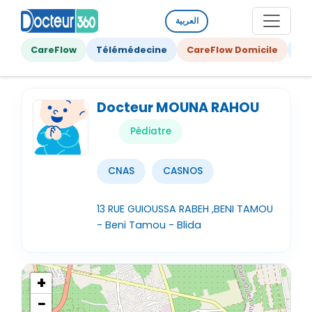
العربية
CareFlow
Télémédecine
CareFlow Domicile
Ge
Docteur MOUNA RAHOU
Pédiatre
CNAS
CASNOS
13 RUE GUIOUSSA RABEH ,BENI TAMOU
- Beni Tamou - Blida
+
−