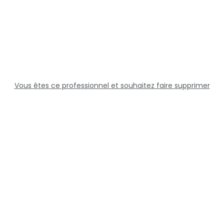
Vous êtes ce professionnel et souhaitez faire supprimer
cette fiche ?
Solutions
Professionnels
Assistance
Juridique
Réseaux sociaux
Docteur360 © 2026 Tous droits réservés