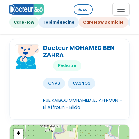
العربية
CareFlow
Télémédecine
CareFlow Domicile
Ge
Docteur MOHAMED BEN
ZAHRA
Pédiatre
CNAS
CASNOS
RUE KAIBOU MOHAMED ,EL AFFROUN -
El Affroun - Blida
+