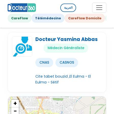
العربية
CareFlow
Télémédecine
CareFlow Domicile
Ge
Docteur Yasmina Abbas
Médecin Généraliste
CNAS
CASNOS
Cite tabet bouzid ,El Eulma - El
Eulma - Sétif
+
−