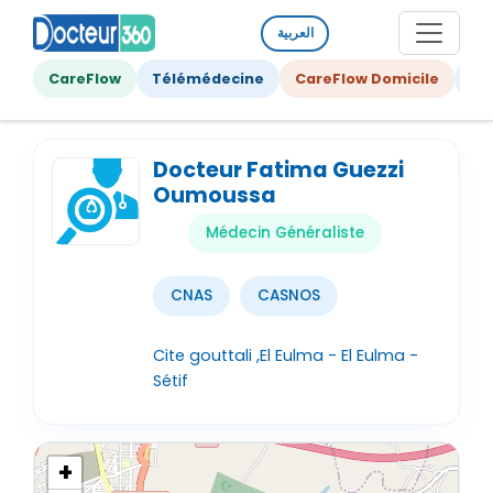
العربية
CareFlow
Télémédecine
CareFlow Domicile
Ge
Docteur Fatima Guezzi
Oumoussa
Médecin Généraliste
CNAS
CASNOS
Cite gouttali ,El Eulma - El Eulma -
Sétif
+